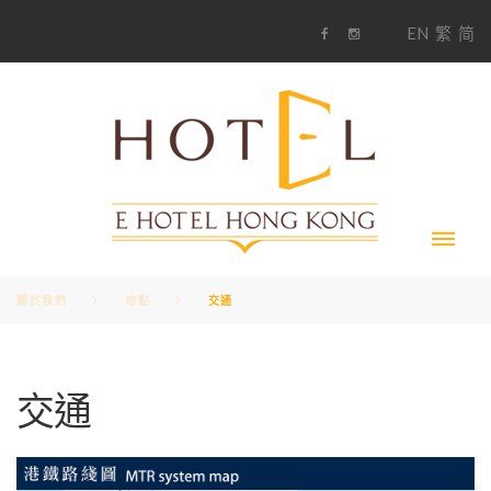
S
1
EN
繁
简
k
F
i
i
a
n
c
s
p
e
t
t
b
a
o
g
o
o
r
c
k
a
m
o
n
t
e
n
t
關於我們
地點
交通
交
交通
通