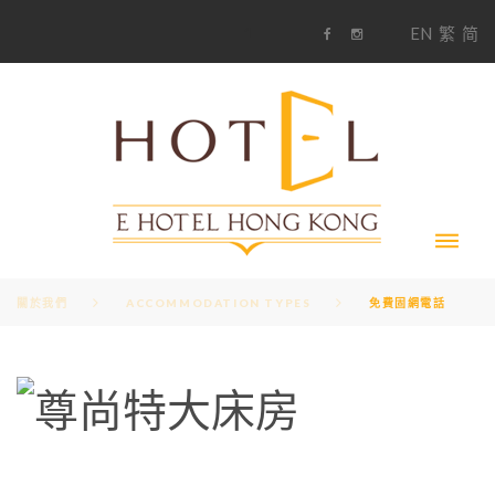
S
1
EN
繁
简
k
F
i
i
a
n
c
s
p
e
t
t
b
a
o
g
o
o
r
c
k
a
m
o
n
t
e
n
t
關於我們
ACCOMMODATION TYPES
免費固網電話
A
M