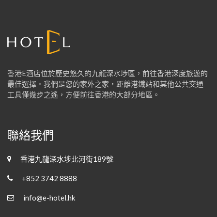
o
r
:
香港E酒店位於歷史悠久的九龍深水埗區，前往香港深度旅遊的
最佳選擇。我們是您的家外之家，距離港鐵站和其他公共交通
工具僅幾步之遙，方便前往香港的大部分地區。
聯絡我們
香港九龍深水埗北河街189號
+852 3742 8888
info@e-hotel.hk