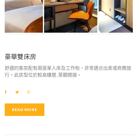
豪華雙床房
舒適的客房配有兩張單人床及工作枱，非常適合出差或商務旅
行。此房型位於較高樓層, 景觀開揚。
F
T
G
a
w
o
c
i
o
e
t
g
b
t
l
READ MORE
o
e
e
o
r
+
k