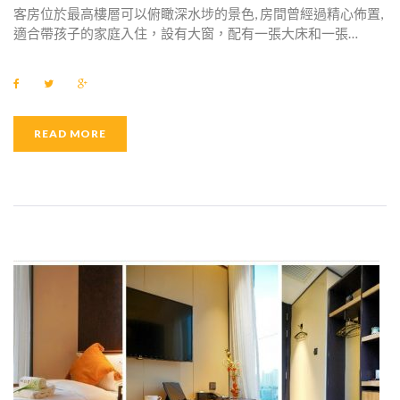
客房位於最高樓層可以俯瞰深水埗的景色, 房間曾經過精心佈置,
適合帶孩子的家庭入住，設有大窗，配有一張大床和一張…
F
T
G
a
w
o
c
i
o
e
t
g
b
t
l
READ MORE
o
e
e
o
r
+
k