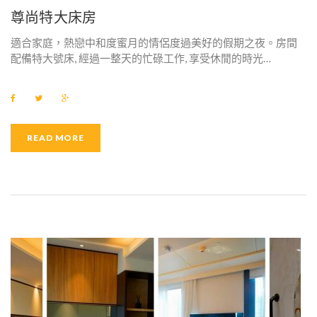
E
尊尚特大床房
N
適合家庭，熱戀中和度蜜月的情侶度過美好的假期之夜。房間
I
配備特大號床, 經過一整天的忙碌工作, 享受休閒的時光…
T
F
T
G
Y
a
w
o
c
i
o
e
t
g
：
b
t
l
READ MORE
o
e
e
o
r
+
免
k
費
固
網
電
話