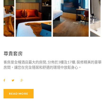
尊貴套房
客房是全幢酒店最大的房間, 分佈於3樓及17樓, 裝修精美的豪華
房間，讓您在完全隱居和舒適的環境中放鬆身心。
F
T
G
a
w
o
c
i
o
e
t
g
b
t
l
READ MORE
o
e
e
o
r
+
k