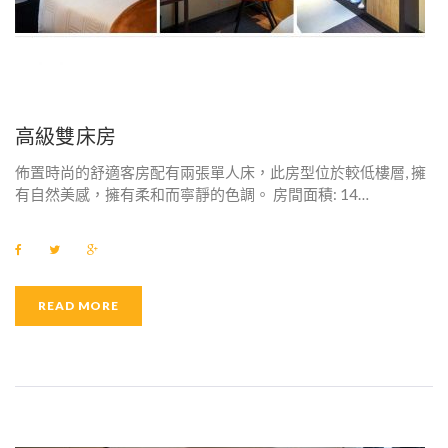
高級雙床房
佈置時尚的舒適客房配有兩張單人床，此房型位於較低樓層, 擁
有自然美感，擁有柔和而寧靜的色調。 房間面積: 14…
F
T
G
a
w
o
c
i
o
e
t
g
b
t
l
READ MORE
o
e
e
o
r
+
k