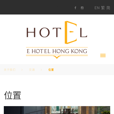
S
1
EN
繁
简
k
F
i
i
a
n
c
s
p
e
t
t
b
a
o
g
o
o
r
c
k
a
m
o
n
t
e
n
t
关于我们
交通
位置
位
位置
置