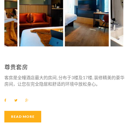
E
N
I
T
Y
：
残
尊贵套房
疾
客房是全幢酒店最大的房间, 分布于3楼及17楼, 装修精美的豪华
房间，让您在完全隐居和舒适的环境中放松身心。
人
无
F
T
G
a
w
o
c
i
o
障
e
t
g
b
t
l
READ MORE
o
e
e
碍
o
r
+
k