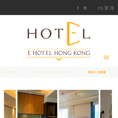
S
1
EN
繁
简
k
F
i
i
a
n
c
s
p
e
t
t
b
a
o
g
o
o
r
c
k
a
m
o
n
t
e
n
t
关于我们
ACCOMMODATION TYPES
残疾人无障碍
A
M